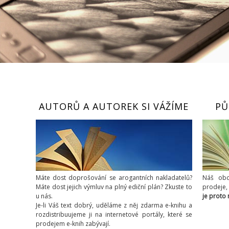
AUTORŮ A AUTOREK SI VÁŽÍME
PŮ
Máte dost doprošování se arogantních nakladatelů?
Náš obc
Máte dost jejich výmluv na plný ediční plán? Zkuste to
prodeje,
u nás.
je proto
Je-li Váš text dobrý, uděláme z něj zdarma e-knihu a
rozdistribuujeme ji na internetové portály, které se
prodejem e-knih zabývají.