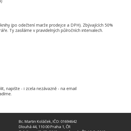
a)
 knihy (po odečtení marže prodejce a DPH). Zbývajících 50%
e. Ty zasíláme v pravidelných půlročních intervalech.
lit, napište - i zcela nezávazně - na email
adíme.
Bc. Martin Koláček, IČO: 01694642
Dlouhá 44, 110 00 Praha 1, ČR