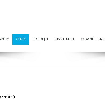
KNIHY
CENÍK
PRODEJCI
TISK E-KNIH
VYDANÉ E-KNI
formátů