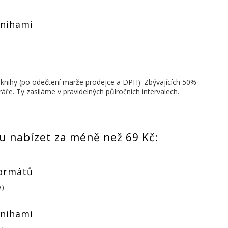
knihami
 knihy (po odečtení marže prodejce a DPH). Zbývajících 50%
e. Ty zasíláme v pravidelných půlročních intervalech.
u nabízet za méně než 69 Kč:
formátů
a)
knihami