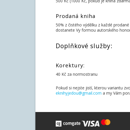
500 Kč (1000 Kč, pokud je kniha zdarm
Prodaná kniha
50% z čistého výdělku z každé prodané
dostanete Vy formou autorského honorář
Doplňkové služby:
Korektury:
40 Kč za normostranu
Pokud si nejste jistí, kterou variantu zvo
eknihyjedou@gmail.com
a my Vám por