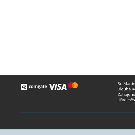
Bc. Marti
Dlouhá 44
Zahájeno 
Úřad měst