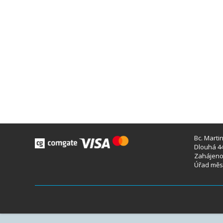
Bc. Marti
Dlouhá 44
Zahájeno 
Úřad měst