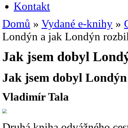
Kontakt
Domů
»
Vydané e-knihy
»
Jste zde
Londýn a jak Londýn rozbi
Jak jsem dobyl Londý
Jak jsem dobyl Londýn 
Vladimír Tala
Druhá kniha odvážného cest