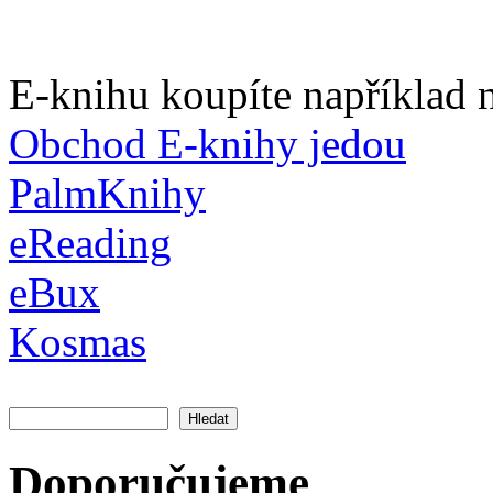
E-knihu koupíte například n
Obchod E-knihy jedou
PalmKnihy
eReading
eBux
Kosmas
Hledat
Vyhledávání
Doporučujeme