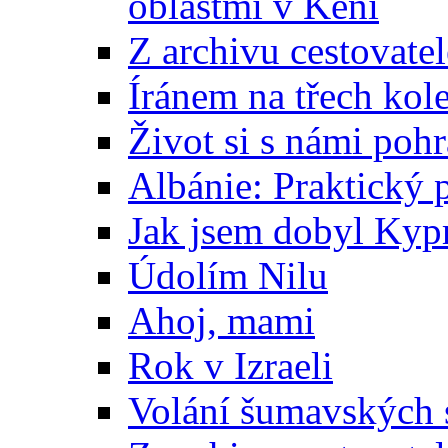
oblastmi v Keni
Z archivu cestovatel
Íránem na třech kol
Život si s námi pohr
Albánie: Praktický 
Jak jsem dobyl Kyp
Údolím Nilu
Ahoj, mami
Rok v Izraeli
Volání šumavských