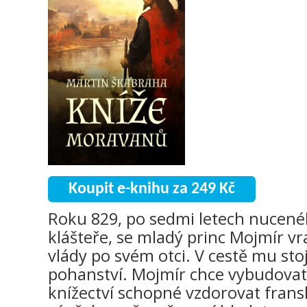
Koupit e-knihu za 249 Kč
Roku 829, po sedmi letech nucen
klášteře, se mladý princ Mojmír vr
vlády po svém otci. V cestě mu stoj
pohanství. Mojmír chce vybudovat
knížectví schopné vzdorovat frans