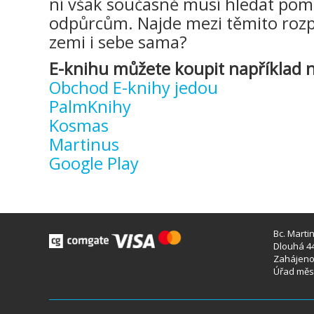
ní však současně musí hledat pom
odpůrcům. Najde mezi těmito rozpo
zemi i sebe sama?
E-knihu můžete koupit například n
Obchod E-knihy jedou
PalmKnihy
Kosmas
Martinus
Google Play
Bc. Marti
Dlouhá 44
Zahájeno 
Úřad měst