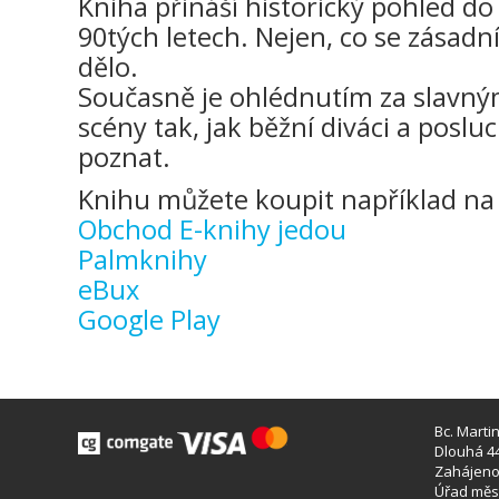
Kniha přináší historický pohled do 
90tých letech. Nejen, co se zásadní
dělo.
Současně je ohlédnutím za slavný
scény tak, jak běžní diváci a poslu
poznat.
Knihu můžete koupit například na 
Obchod E-knihy jedou
Palmknihy
eBux
Google Play
Bc. Marti
Dlouhá 44
Zahájeno 
Úřad měst