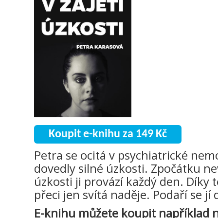
Koupit e-knihu za 149 Kč
Petra se ocitá v psychiatrické nemo
dovedly silné úzkosti. Zpočátku ne
úzkosti ji provází každý den. Díky 
přeci jen svítá naděje. Podaří se jí 
E-knihu můžete koupit například n