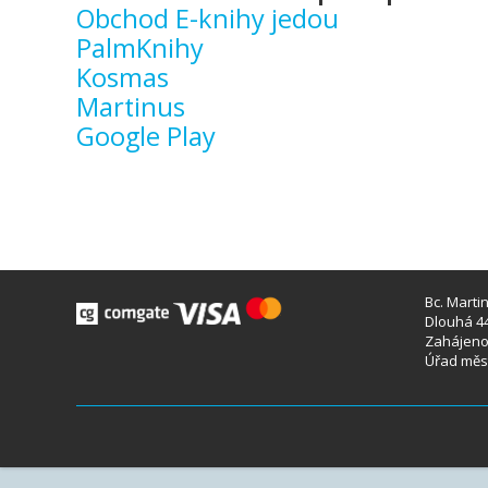
Obchod E-knihy jedou
PalmKnihy
Kosmas
Martinus
Google Play
Bc. Marti
Dlouhá 44
Zahájeno 
Úřad měst