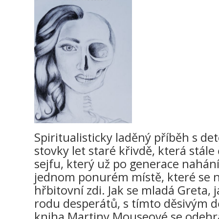
Spiritualisticky laděný příběh s de
stovky let staré křivdě, která stá
sejfu, který už po generace nahání
jednom ponurém místě, které se n
hřbitovní zdi. Jak se mladá Greta,
rodu desperátů, s tímto děsivým d
kniha Martiny Mouseové se odehráv