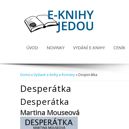
ÚVOD
NOVINKY
VYDÁNÍ E-KNIHY
CENÍK
Domů
»
Vydané e-knihy
»
Romány
» Desperátka
Jste zde
Desperátka
Desperátka
Martina Mouseová