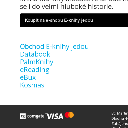
se i do velmi hluboké historie.
Koupit na e-shopu E-knihy jedou
Obchod E-knihy jedou
Databook
PalmKnihy
eReading
eBux
Kosmas
Bc. Marti
Dlouhá 44
Zahájeno 