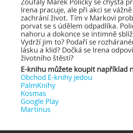
Zoufalý Marek Polický se chystá 
Irena pracuje, ale při akci se vážn
zachrání život. Tím v Markovi pro
porvat se s údělem odpadlíka. Pol
nahoru a dokonce se intimně sblíží
Vydrží jim to? Podaří se rozháran
lásku a klid? Dočká se Irena odpoví
životního štěstí?
E-knihu můžete koupit například n
Obchod E-knihy jedou
PalmKnihy
Kosmas
Google Play
Martinus