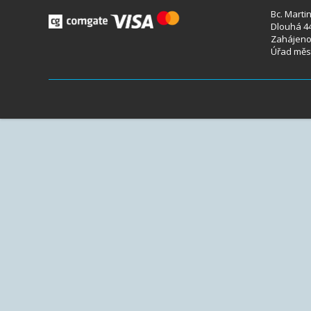
Bc. Marti
Dlouhá 44
Zahájeno 
Úřad měst