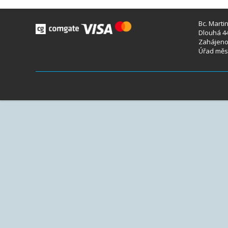
Bc. Marti
Dlouhá 44
Zahájeno 
Úřad měst