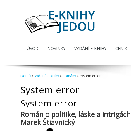
ÚVOD
NOVINKY
VYDÁNÍ E-KNIHY
CENÍK
Domů
»
Vydané e-knihy
»
Romány
» System error
Jste zde
System error
System error
Román o politike, láske a intrigách
Marek Štiavnický