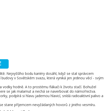
č
elitě. Nejvyššího bodu kariéry dosáhl, když se stal správcem
í budovy v Sovětském svazu, která vyniká jen jedinou věcí - svým
a vodky hodně. A to prostému flákači k životu stačí. Bohužel
ere se jak malamut a nechá se naverbovat do námořnictva.
ky, podpírá si hlavu jadernou hlavicí, snídá radioaktivní palivo a
y se stane příjemcem nevyžádaných hovorů z jiného vesmíru.