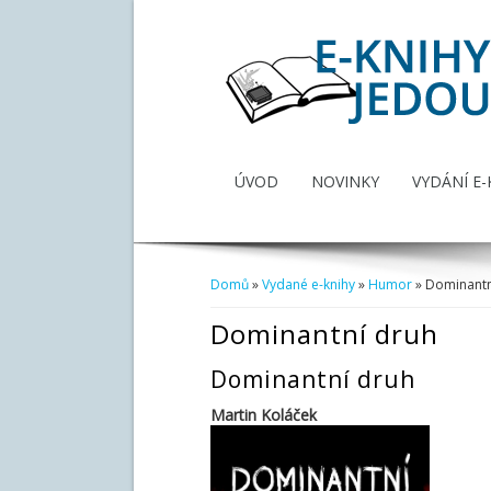
ÚVOD
NOVINKY
VYDÁNÍ E-
Domů
»
Vydané e-knihy
»
Humor
» Dominantn
Jste zde
Dominantní druh
Dominantní druh
Martin Koláček