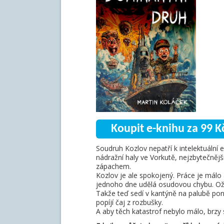
Koupit e-knihu za 99 K
Soudruh Kozlov nepatří k intelektuální 
nádražní haly ve Vorkutě, nejzbytečnějš
zápachem.
Kozlov je ale spokojený. Práce je málo 
jednoho dne udělá osudovou chybu. Ož
Takže teď sedí v kantýně na palubě ponor
popíjí čaj z rozbušky.
A aby těch katastrof nebylo málo, brz