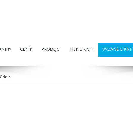
KNIHY
CENÍK
PRODEJCI
TISK E-KNIH
VYDANÉ E-KNI
í druh