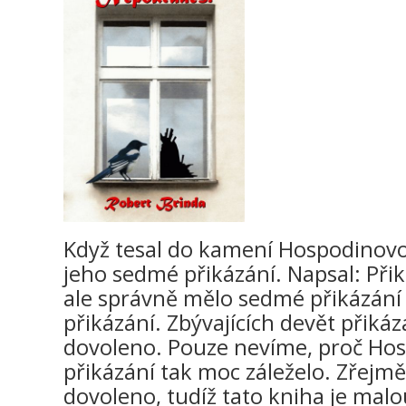
Když tesal do kamení Hospodinovo 
jeho sedmé přikázání. Napsal: Př
ale správně mělo sedmé přikázání
přikázání. Zbývajících devět přikáz
dovoleno. Pouze nevíme, proč Ho
přikázání tak moc záleželo. Zřejmě p
dovoleno, tudíž tato kniha je mal