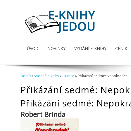
ÚVOD
NOVINKY
VYDÁNÍ E-KNIHY
CENÍK
Domů
»
Vydané e-knihy
»
Humor
» Přikázání sedmé: Nepokradeš
Jste zde
Přikázání sedmé: Nepok
Přikázání sedmé: Nepokr
Robert Brinda