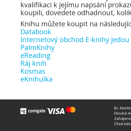
kvalifikaci k jejímu napsání prokazu
koupili, dovedete odhadnout, kolik
Knihu můžete koupit na následujíc
Databook
Internetový obchod E-knihy jedou
PalmKnihy
eReading
Ráj knih
Kosmas
eKnihulka
Bc. Marti
Dlouhá 44
Zahájeno 
Úřad měst