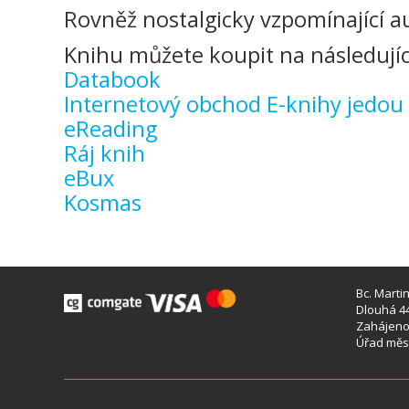
Rovněž nostalgicky vzpomínající a
Knihu můžete koupit na následujíc
Databook
Internetový obchod E-knihy jedou
eReading
Ráj knih
eBux
Kosmas
Bc. Marti
Dlouhá 44
Zahájeno 
Úřad měst