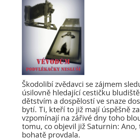
Škodolibí zvědavci se zájmem sledu
úsilovně hledající cestičku bludiš
dětstvím a dospělostí ve snaze d
bytí. Ti, kteří to již mají úspěšně 
vzpomínají na zářivé dny toho blou
tomu, co objevil již Saturnin: Ano,
bohatě provdala.