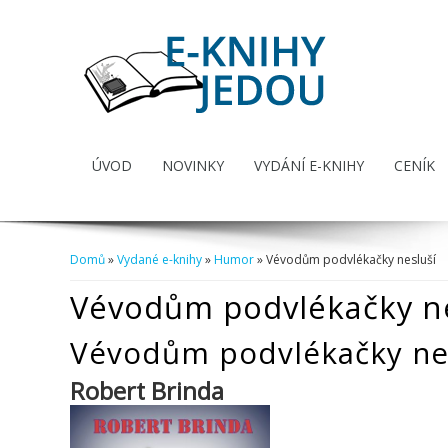
ÚVOD
NOVINKY
VYDÁNÍ E-KNIHY
CENÍK
Domů
»
Vydané e-knihy
»
Humor
» Vévodům podvlékačky nesluší
Jste zde
Vévodům podvlékačky ne
Vévodům podvlékačky ne
Robert Brinda