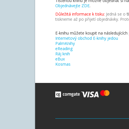
Tištěnou knihu je možné objednat si n
Objednávejte ZDE
.
Důležitá informace k tisku:
Jedná se o
t
tiskneme až po přijetí objednávky. Prot
E-knihu můžete koupit na následujících 
Internetový obchod E-knihy jedou
PalmKnihy
eReading
Ráj knih
eBux
Kosmas