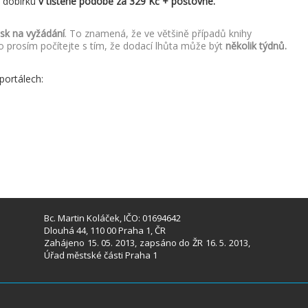
a dobírku
v tištěné podobě za 329 Kč + poštovné.
isk na vyžádání
. To znamená, že ve většině případů knihy
o prosím počítejte s tím, že dodací lhůta může být
několik týdnů.
portálech:
Bc. Martin Koláček, IČO: 01694642
Dlouhá 44, 110 00 Praha 1, ČR
Zahájeno 15. 05. 2013, zapsáno do ŽR 16. 5. 2013,
Úřad městské části Praha 1