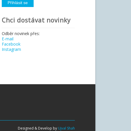
Chci dostávat novinky
Odběr novinek přes:
E-mail
Facebook
Instagram
Designed & Develop by
Ujval Shah