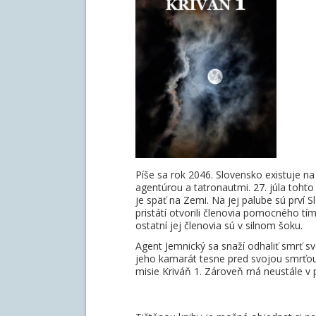
Píše sa rok 2046. Slovensko existuje 
agentúrou a tatronautmi. 27. júla tohto
je späť na Zemi. Na jej palube sú prví S
pristátí otvorili členovia pomocného tímu
ostatní jej členovia sú v silnom šoku.
Agent Jemnický sa snaží odhaliť smrť s
jeho kamarát tesne pred svojou smrťou
misie Kriváň 1. Zároveň má neustále v p