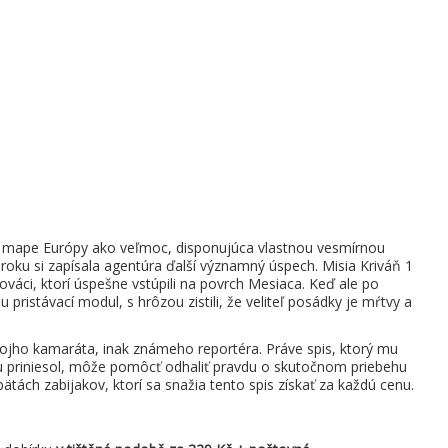
na mape Európy ako veľmoc, disponujúca vlastnou vesmírnou
 roku si zapísala agentúra ďalší významný úspech. Misia Kriváň 1
lováci, ktorí úspešne vstúpili na povrch Mesiaca. Keď ale po
 pristávací modul, s hrôzou zistili, že veliteľ posádky je mŕtvy a
vojho kamaráta, inak známeho reportéra. Práve spis, ktorý mu
 priniesol, môže pomôcť odhaliť pravdu o skutočnom priebehu
ätách zabijakov, ktorí sa snažia tento spis získať za každú cenu.