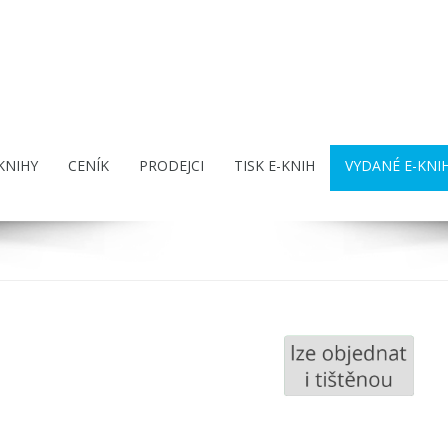
KNIHY
CENÍK
PRODEJCI
TISK E-KNIH
VYDANÉ E-KNI