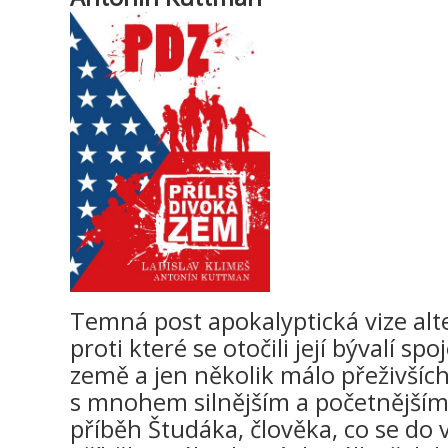
Temná post apokalyptická vize alt
proti které se otočili její bývalí s
země a jen několik málo přeživších
s mnohem silnějším a početnějším
příběh Študáka, člověka, co se do