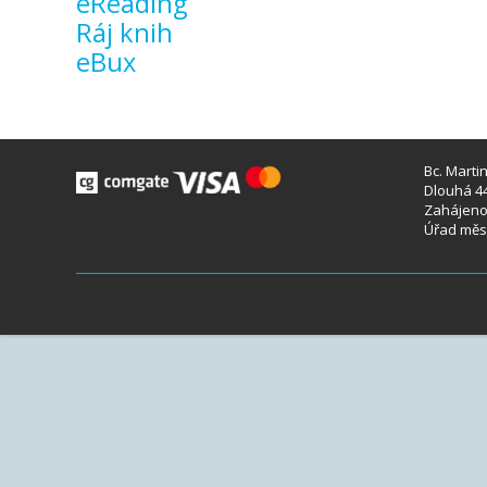
eReading
Ráj knih
eBux
Bc. Marti
Dlouhá 44
Zahájeno 
Úřad měst