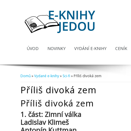
ÚVOD
NOVINKY
VYDÁNÍ E-KNIHY
CENÍK
Domů
»
Vydané e-knihy
»
Sci-fi
» Příliš divoká zem
Jste zde
Příliš divoká zem
Příliš divoká zem
1. část: Zimní válka
Ladislav Klimeš
Antonín Kuttman