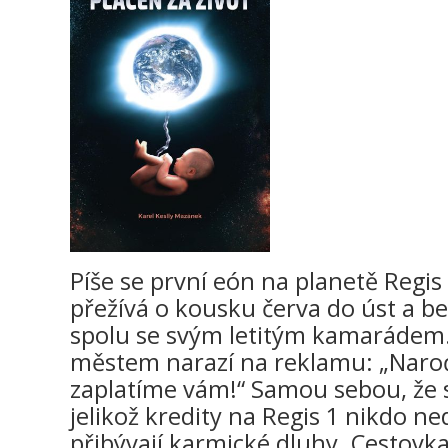
Píše se první eón na planetě Regis 
přežívá o kousku červa do úst a be
spolu se svým letitým kamarádem.
městem narazí na reklamu: „Naroď
zaplatíme vám!“ Samou sebou, že 
jelikož kredity na Regis 1 nikdo ned
přibývají karmické dluhy. Cestovka