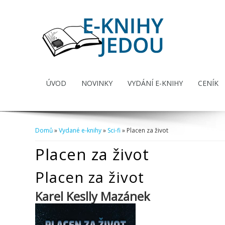
ÚVOD
NOVINKY
VYDÁNÍ E-KNIHY
CENÍK
Domů
»
Vydané e-knihy
»
Sci-fi
» Placen za život
Jste zde
Placen za život
Placen za život
Karel Keslly Mazánek