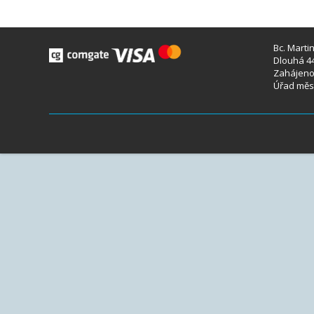
Bc. Marti
Dlouhá 44
Zahájeno 
Úřad měst