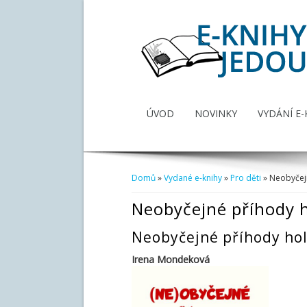
ÚVOD
NOVINKY
VYDÁNÍ E-
Domů
»
Vydané e-knihy
»
Pro děti
» Neobyčejn
Jste zde
Neobyčejné příhody h
Neobyčejné příhody hol
Irena Mondeková