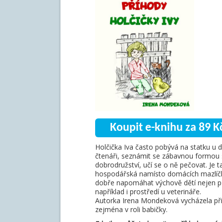
Koupit e-knihu za 89 K
Holčička Iva často pobývá na statku u d
čtenáři, seznámit se zábavnou formou s 
dobrodružství, učí se o ně pečovat. Je 
hospodářská namísto domácích mazlíčků
dobře napomáhat výchově dětí nejen pře
například i prostředí u veterináře.
Autorka Irena Mondeková vycházela při 
zejména v roli babičky.