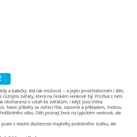
č
ědy a babičky. Má tak možnost – a jejím prostřednictvím i děti,
různými zvířaty, která na českém venkově žijí. Prožívá s nimi
tak obohacena o vztah ke zvířatům, i když jsou třeba
. Navíc příběhy ze zvířecí říše, názorně a příkladem, mohou
dškolního věku. Děti poznají život na typickém venkově, ale
psaní z vlastní zkušenosti majitelky podobného statku, ale