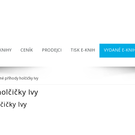
KNIHY
CENÍK
PRODEJCI
TISK E-KNIH
VYDANÉ E-KNI
é příhody holčičky Ivy
olčičky Ivy
čičky Ivy