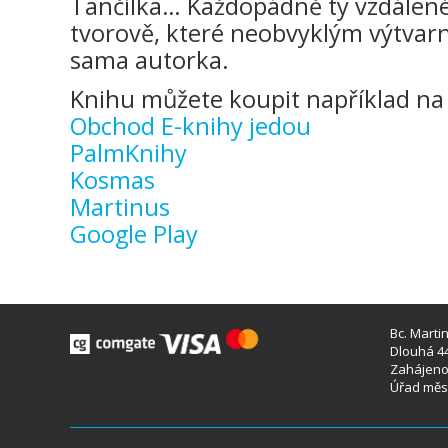
Tančilka… Každopádně ty vzdálené 
tvorově, které neobvyklým výtvar
sama autorka.
Knihu můžete koupit například na 
Obchod E-knihy jedou
PalmKnihy
Kosmas
Martinus
Google Play
Bc. Marti
Dlouhá 44
Zahájeno 
Úřad měst