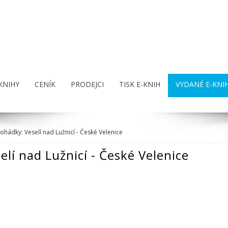
KNIHY
CENÍK
PRODEJCI
TISK E-KNIH
VYDANÉ E-KNI
ohádky: Veselí nad Lužnicí - České Velenice
lí nad Lužnicí - České Velenice