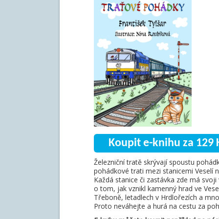
Koupit e-knihu za 129 
Železniční tratě skrývají spoustu pohá
pohádkové trati mezi stanicemi Veselí na
Každá stanice či zastávka zde má svoji
o tom, jak vznikl kamenný hrad ve Veselí
Třeboně, letadlech v Hrdlořezích a mn
Proto neváhejte a hurá na cestu za po