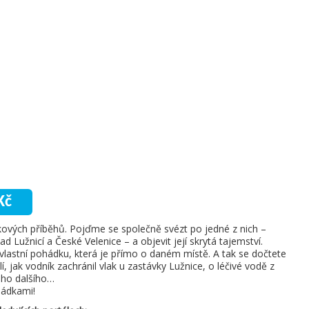
Kč
dkových příběhů. Pojďme se společně svézt po jedné z nich –
d Lužnicí a České Velenice – a objevit její skrytá tajemství.
 vlastní pohádku, která je přímo o daném místě. A tak se dočtete
, jak vodník zachránil vlak u zastávky Lužnice, o léčivé vodě z
oho dalšího…
hádkami!