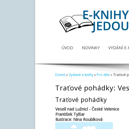
ÚVOD
NOVINKY
VYDÁNÍ E-
Domů
»
Vydané e-knihy
»
Pro děti
» Traťové p
Jste zde
Traťové pohádky: Vese
Traťové pohádky
Veselí nad Lužnicí - České Velenice
František Tylšar
Ilustrace: Nina Roubíková