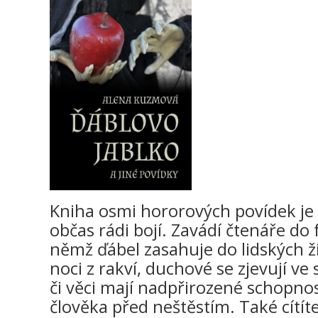
Kniha osmi hororových povídek je 
občas rádi bojí. Zavádí čtenáře do 
němž ďábel zasahuje do lidských živ
noci z rakví, duchové se zjevují ve 
či věci mají nadpřirozené schopnos
člověka před neštěstím. Také cítít