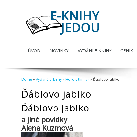
ÚVOD
NOVINKY
VYDÁNÍ E-KNIHY
CENÍK
Domů
»
Vydané e-knihy
»
Horor, thriller
» Ďáblovo jablko
Jste zde
Ďáblovo jablko
Ďáblovo jablko
a jiné povídky
Alena Kuzmová