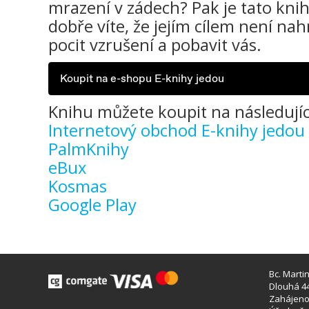
mrazení v zádech? Pak je tato kni
dobře víte, že jejím cílem není na
pocit vzrušení a pobavit vás.
Koupit na e-shopu E-knihy jedou
Knihu můžete koupit na následujíc
Internetový obchod E-knihy jedou
PalmKnihy
eBux
Kosmas
Google Play
Bc. Marti
Dlouhá 44
Zahájeno 