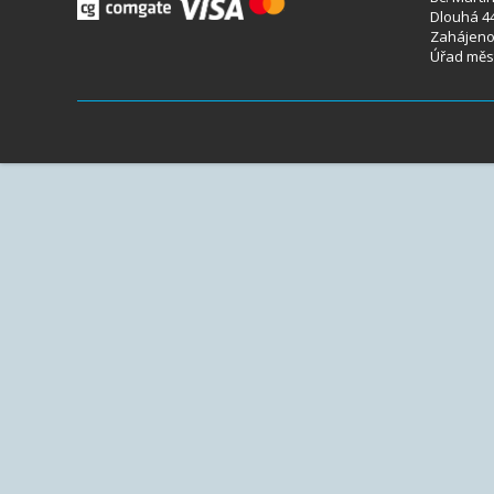
Dlouhá 44
Zahájeno 
Úřad měst