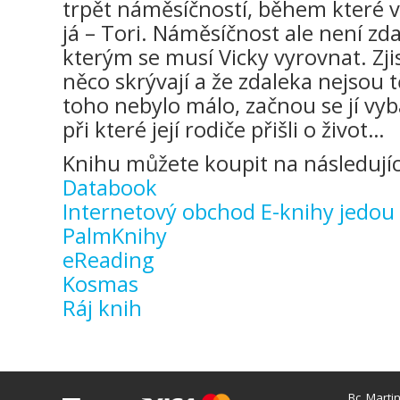
trpět náměsíčností, během které v
já – Tori. Náměsíčnost ale není zd
kterým se musí Vicky vyrovnat. Zjist
něco skrývají a že zdaleka nejsou tě
toho nebylo málo, začnou se jí vy
při které její rodiče přišli o život…
Knihu můžete koupit na následujíc
Databook
Internetový obchod E-knihy jedou
PalmKnihy
eReading
Kosmas
Ráj knih
Bc. Marti