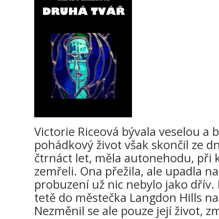
Victorie Riceová bývala veselou a b
pohádkový život však skončil ze dn
čtrnáct let, měla autonehodu, při kt
zemřeli. Ona přežila, ale upadla n
probuzení už nic nebylo jako dřív. 
tetě do městečka Langdon Hills na
Nezměnil se ale pouze její život, z