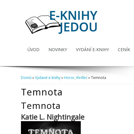
ÚVOD
NOVINKY
VYDÁNÍ E-KNIHY
CENÍK
Domů
»
Vydané e-knihy
»
Horor, thriller
» Temnota
Jste zde
Temnota
Temnota
Katie L. Nightingale