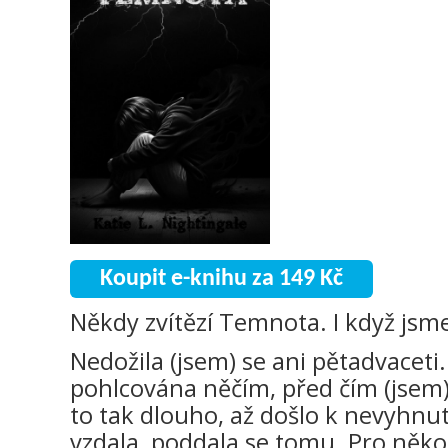
Koupit e-knihu za 149 Kč
Někdy zvítězí Temnota. I když jsme 
Nedožila (jsem) se ani pětadvacet
pohlcována něčím, před čím (jsem)
to tak dlouho, až došlo k nevyhnu
vzdala, poddala se tomu. Pro něko