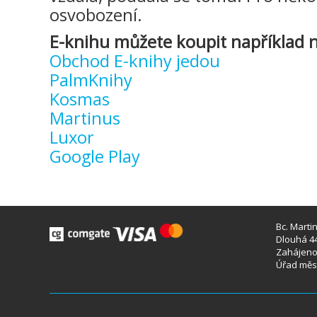
osvobození.
E-knihu můžete koupit například n
Obchod E-knihy jedou
PalmKnihy
Kosmas
Martinus
Luxor
Google Play
Bc. Marti
Dlouhá 44
Zahájeno 
Úřad měst