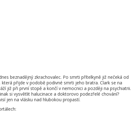
dnes beznadějný zkrachovalec. Po smrti přítelkyně již nečeká od
, která přijde v podobě podivné smrti jeho bratra. Clark se na
áží již při první stopě a končí v nemocnici a později na psychiatrii.
jinak si vysvětlit halucinace a doktorovo podezřelé chování?
 visí jen na vlásku nad hlubokou propastí.
rtálech: