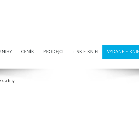
KNIHY
CENÍK
PRODEJCI
TISK E-KNIH
VYDANÉ E-KNI
k do tmy