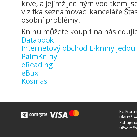
krve, a jejímž jediným vodítkem j
vizitka seznamovací kanceláře Šťa
osobní problémy.
Knihu můžete koupit na následujíc
Databook
Internetový obchod E-knihy jedou
PalmKnihy
eReading
eBux
Kosmas
Bc. Marti
Dlouhá 44
Zahájeno 
Úřad měst