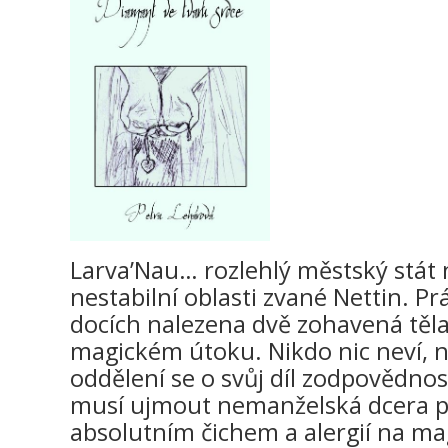
Larva’Nau… rozlehlý městský stát n
nestabilní oblasti zvané Nettin. P
docích nalezena dvě zohavená těl
magickém útoku. Nikdo nic neví, n
oddělení se o svůj díl zodpovědnos
musí ujmout nemanželská dcera po
absolutním čichem a alergií na mag