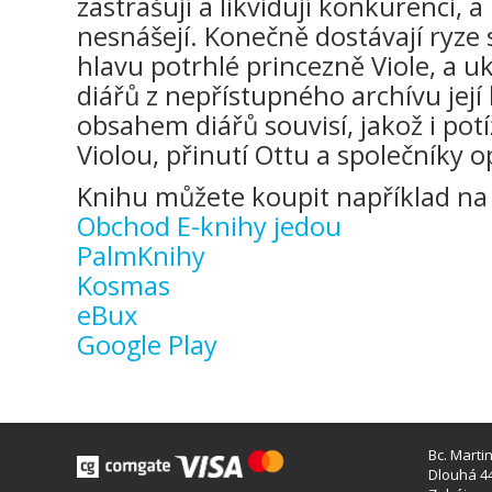
zastrašují a likvidují konkurenci, 
nesnášejí. Konečně dostávají ryze
hlavu potrhlé princezně Viole, a u
diářů z nepřístupného archívu její 
obsahem diářů souvisí, jakož i po
Violou, přinutí Ottu a společníky 
Knihu můžete koupit například na 
Obchod E-knihy jedou
PalmKnihy
Kosmas
eBux
Google Play
Bc. Marti
Dlouhá 44