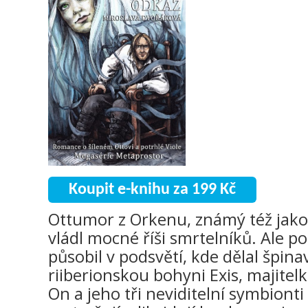
Koupit e-knihu za 199 Kč
Ottumor z Orkenu, známý též jako 
vládl mocné říši smrtelníků. Ale po
působil v podsvětí, kde dělal špin
riiberionskou bohyni Exis, majitel
On a jeho tři neviditelní symbiont