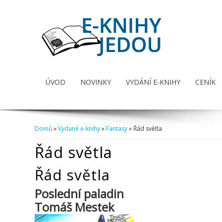
ÚVOD
NOVINKY
VYDÁNÍ E-KNIHY
CENÍK
Domů
»
Vydané e-knihy
»
Fantasy
» Řád světla
Jste zde
Řád světla
Řád světla
Poslední paladin
Tomáš Mestek