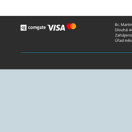
Bc. Marti
Dlouhá 44
Zahájeno 
Úřad měst