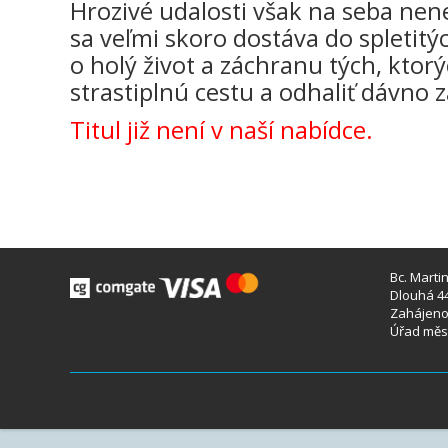
Hrozivé udalosti však na seba nen
sa veľmi skoro dostáva do spletitých
o holý život a záchranu tých, ktor
strastiplnú cestu a odhaliť dávno
Titul již není v naší nabídce.
Bc. Marti
Dlouhá 44
Zahájeno 
Úřad měst