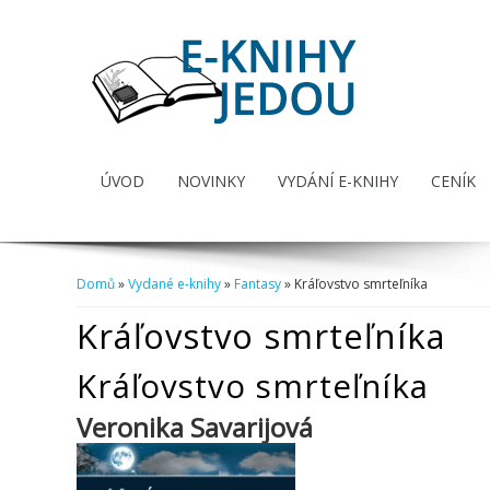
ÚVOD
NOVINKY
VYDÁNÍ E-KNIHY
CENÍK
Domů
»
Vydané e-knihy
»
Fantasy
» Kráľovstvo smrteľníka
Jste zde
Kráľovstvo smrteľníka
Kráľovstvo smrteľníka
Veronika Savarijová