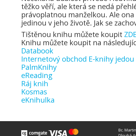
těžko věří, ale která se nedá přeh
právoplatnou manželkou. Ale ona c
jedinou v jeho životě. Jak se zacho
Tištěnou knihu můžete koupit
ZD
Knihu můžete koupit na následujíc
Databook
Internetový obchod E-knihy jedou
PalmKnihy
eReading
Ráj knih
Kosmas
eKnihulka
Bc. Marti
Dlouhá 44