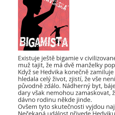
Existuje ještě bigamie v civilizova
muž tajit, že má dvě manželky pop
Když se Hedvika konečně zamiluje
hledala celý život, zjistí, že vše nen
původně zdálo. Nádherný byt, báj
dary však nemohou zamaskovat, že
dávno rodinu někde jinde.
Ovšem tyto skutečnosti vyjdou naj
Nečekaná událost přivede Hedviku 