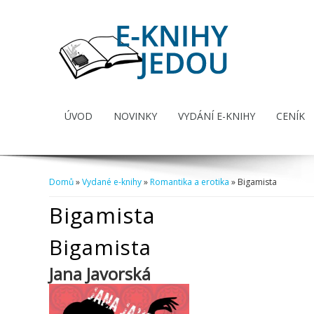
ÚVOD
NOVINKY
VYDÁNÍ E-KNIHY
CENÍK
Domů
»
Vydané e-knihy
»
Romantika a erotika
» Bigamista
Jste zde
Bigamista
Bigamista
Jana Javorská