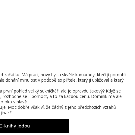
od začátku. Má práci, nový byt a skvělé kamarády, kteří jí pomohli
le dohání minulost v podobě ex přítele, který jí ubližoval a který
a první pohled veliký sukničkář, ale je opravdu takový? Když se
ým, rozhodne se jí pomoct, a to za každou cenu. Dominik má ale
ako oko v hlavě.
uje. Moc dobře však ví, že žádný z jeho předchozích vztahů
jinak?
E-knihy jedou