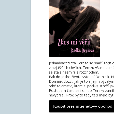
Jednadvacetiletá Tereza se snaží začít 
v nejtěžších chvílích. Terezu však neustá
se stále nesmířil s rozchodem.
Pak do jejího života vstoupí Dominik. N
Dominik dozví, jak je to s jejím býval
také tajemství, které si pečlivě střeží j
Postupem času se i on do Terezy zamil
nevydržel. Proč by to tedy teď mělo být 
Koupit přes internetový obchod 