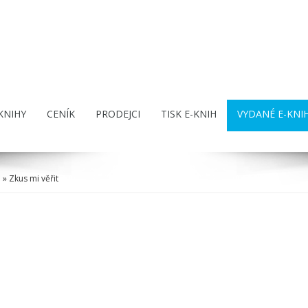
KNIHY
CENÍK
PRODEJCI
TISK E-KNIH
VYDANÉ E-KNI
a
» Zkus mi věřit