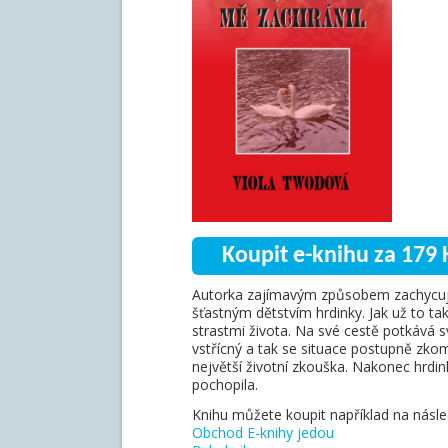
Koupit e-knihu za 179 
Autorka zajímavým způsobem zachycuje ž
šťastným dětstvím hrdinky. Jak už to t
strastmi života. Na své cestě potkává s
vstřícný a tak se situace postupně zkomp
největší životní zkouška. Nakonec hrdi
pochopila.
Knihu můžete koupit například na násled
Obchod E-knihy jedou