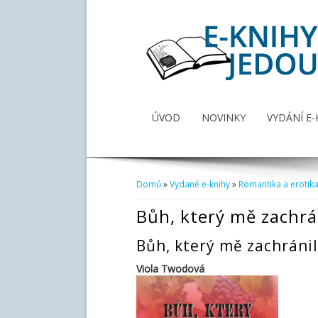
ÚVOD
NOVINKY
VYDÁNÍ E-
Domů
»
Vydané e-knihy
»
Romantika a erotik
Jste zde
Bůh, který mě zachrá
Bůh, který mě zachránil
Viola Twodová