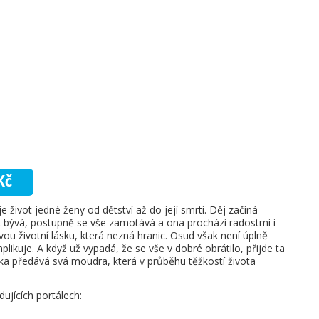
Kč
ivot jedné ženy od dětství až do její smrti. Děj začíná
ak bývá, postupně se vše zamotává a ona prochází radostmi i
vou životní lásku, která nezná hranic. Osud však není úplně
likuje. A když už vypadá, že se vše v dobré obrátilo, přijde ta
nka předává svá moudra, která v průběhu těžkostí života
ujících portálech: