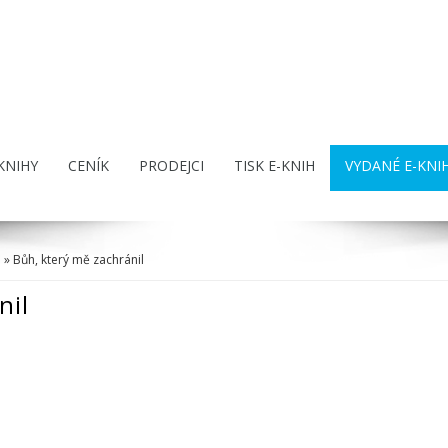
KNIHY
CENÍK
PRODEJCI
TISK E-KNIH
VYDANÉ E-KNI
a
» Bůh, který mě zachránil
nil