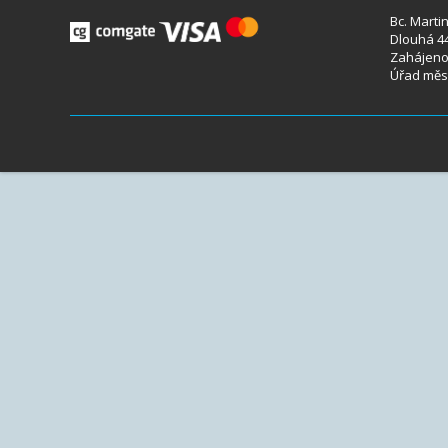
Bc. Marti
Dlouhá 44
Zahájeno 
Úřad měst