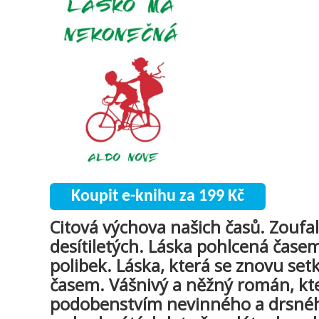
Koupit e-knihu za 199 Kč
Citová výchova našich časů. Zoufal
desítiletých. Láska pohlcená časem
polibek. Láska, která se znovu setk
časem. Vášnivý a něžný román, kte
podobenstvím nevinného a drsné