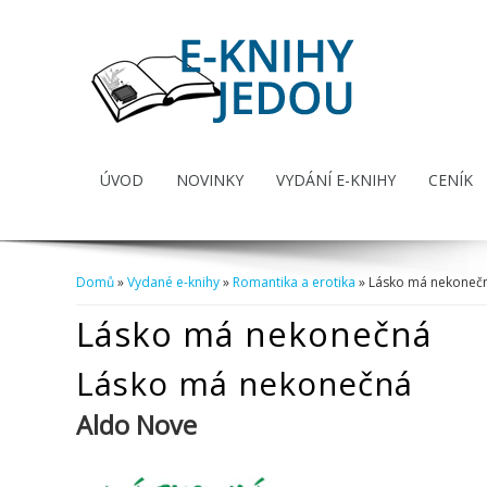
ÚVOD
NOVINKY
VYDÁNÍ E-KNIHY
CENÍK
Domů
»
Vydané e-knihy
»
Romantika a erotika
» Lásko má nekoneč
Jste zde
Lásko má nekonečná
Lásko má nekonečná
Aldo Nove