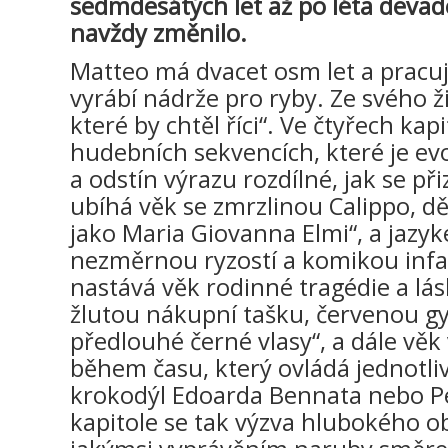
sedmdesátých let až po léta devad
navždy změnilo.
Matteo má dvacet osm let a pracuj
vyrábí nádrže pro ryby. Ze svého ž
které by chtěl říci“. Ve čtyřech kap
hudebních sekvencích, které je ev
a odstín výrazu rozdílné, jak se při
ubíhá věk se zmrzlinou Calippo, d
jako Maria Giovanna Elmi“, a jazy
nezměrnou ryzostí a komikou infan
nastává věk rodinné tragédie a lás
žlutou nákupní tašku, červenou 
předlouhé černé vlasy“, a dále v
během času, který ovládá jednotlivc
krokodýl Edoarda Bennata nebo Pe
kapitole se tak výzva hlubokého ob