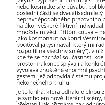
jakýmsi vyprávěním naruby směre
nebo kosmické síle půvabu, polibku
poslední části se dvacetisedmilet
nepravděpodobného pracovního p
na úkor veškeré fiktivní individuali
množstvím věcí. Přitom couvá – n
jako kosmonaut na konci Vesmírné
pociťoval jakýsi nával, který mi rad
rozpoltil na všechny směry“), v níž 
kde že se nachází současnost, kde
prostor nakonec splývají a konkré
vyvolává zhuštěné enormní psych
gestem, jež odpovídá čistému proj
nekonečného kruhu.
Je to kniha, která odhaluje plnou z
je symbolem nové literární scény,
překvapil jak příznivce, tak odpůr