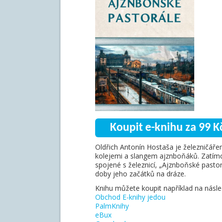
Koupit e-knihu za 99 K
Oldřich Antonín Hostaša je železničářem
kolejemi a slangem ajznboňáků. Zatímc
spojené s železnicí, „Ajznboňské pasto
doby jeho začátků na dráze.
Knihu můžete koupit například na násled
Obchod E-knihy jedou
PalmKnihy
eBux