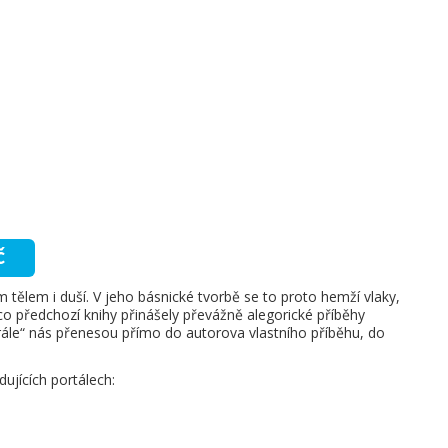
č
 tělem i duší. V jeho básnické tvorbě se to proto hemží vlaky,
o předchozí knihy přinášely převážně alegorické příběhy
rále“ nás přenesou přímo do autorova vlastního příběhu, do
ujících portálech: