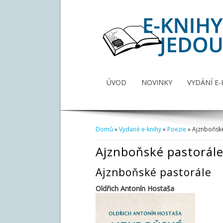
ÚVOD
NOVINKY
VYDÁNÍ E-
Domů
»
Vydané e-knihy
»
Poezie
» Ajznboňsk
Jste zde
Ajznboňské pastorál
Ajznboňské pastorále
Oldřich Antonín Hostaša