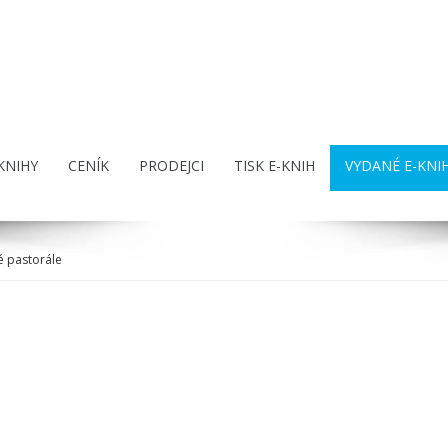
KNIHY
CENÍK
PRODEJCI
TISK E-KNIH
VYDANÉ E-KNI
é pastorále
e