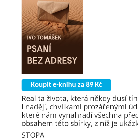
Koupit e-knihu za 89 Kč
Realita života, která někdy dusí tí
i nadějí, chvilkami prozářenými ú
které nám vynahradí všechna předc
obsahem této sbírky, z níž je uká
STOPA