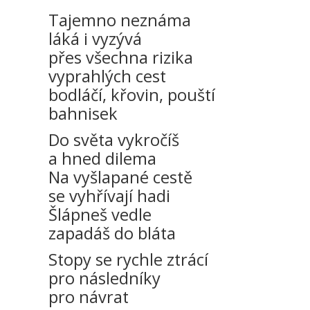
Tajemno neznáma
láká i vyzývá
přes všechna rizika
vyprahlých cest
bodláčí, křovin, pouští
bahnisek
Do světa vykročíš
a hned dilema
Na vyšlapané cestě
se vyhřívají hadi
Šlápneš vedle
zapadáš do bláta
Stopy se rychle ztrácí
pro následníky
pro návrat