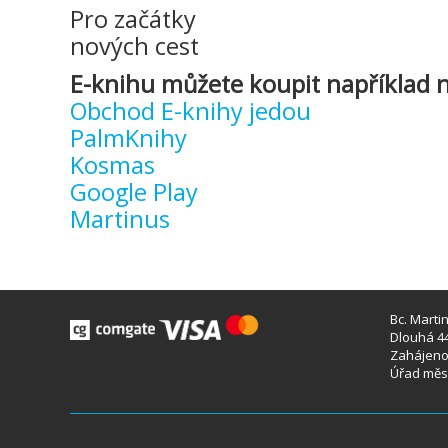
Pro začátky
nových cest
E-knihu můžete koupit například n
Obchod E-knihy jedou
PalmKnihy
Kosmas
Google Play
Martinus
Bc. Marti
Dlouhá 44
Zahájeno 
Úřad měst