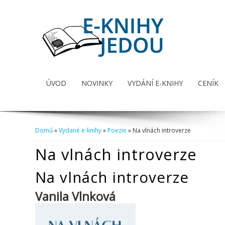
ÚVOD
NOVINKY
VYDÁNÍ E-KNIHY
CENÍK
Domů
»
Vydané e-knihy
»
Poezie
» Na vlnách introverze
Jste zde
Na vlnách introverze
Na vlnách introverze
Vanila Vlnková