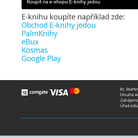
Koupit na e-shopu E-knihy jedou
E-knihu koupíte například zde:
Obchod E-knihy jedou
PalmKnihy
eBux
Kosmas
Google Play
Bc. Marti
Dlouhá 44
Zahájeno 
Úřad měst