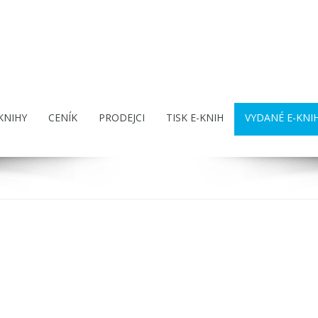
KNIHY
CENÍK
PRODEJCI
TISK E-KNIH
VYDANÉ E-KNI