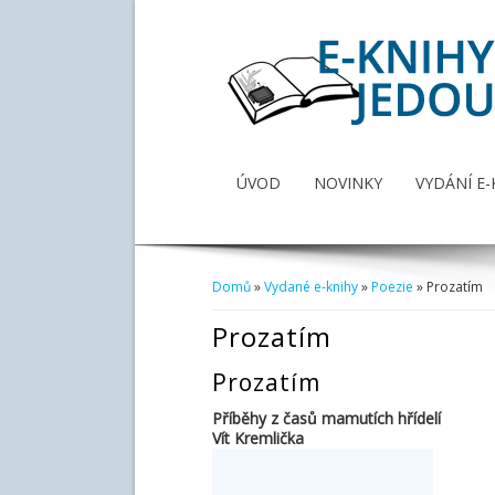
ÚVOD
NOVINKY
VYDÁNÍ E-
Domů
»
Vydané e-knihy
»
Poezie
» Prozatím
Jste zde
Prozatím
Prozatím
Příběhy z časů mamutích hřídelí
Vít Kremlička