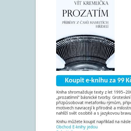
Koupit e-knihu za 99 K
Kniha shromažďuje texty z let 1995–200
„prozatímní“ básnické tvorby. Groteskní
přizpůsobovat metaforiku rýmům, přip
motivech navracejí k přírodně a milost
nahlíží svět osobitě a s jazykovou brav
Knihu můžete koupit například na násled
Obchod E-knihy jedou