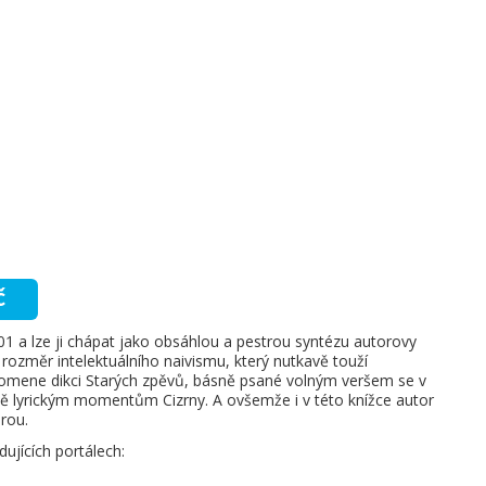
č
1 a lze ji chápat jako obsáhlou a pestrou syntézu autorovy
 rozměr intelektuálního naivismu, který nutkavě touží
omene dikci Starých zpěvů, básně psané volným veršem se v
ně lyrickým momentům Cizrny. A ovšemže i v této knížce autor
urou.
ujících portálech: