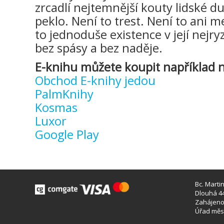
zrcadlí nejtemnější kouty lidské d
peklo. Není to trest. Není to ani m
to jednoduše existence v její nejr
bez spásy a bez naděje.
E-knihu můžete koupit například n
Obchod E-knihy jedou
PalmKnihy
Kosmas
Luxor
Google Play
Bc. Marti
Dlouhá 44
Zahájeno 
Úřad měst