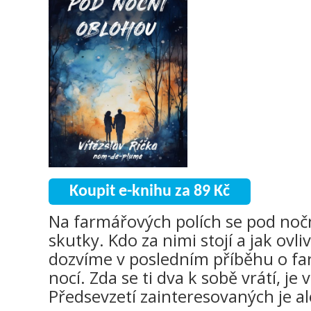
Koupit e-knihu za 89 Kč
Na farmářových polích se pod nočn
skutky. Kdo za nimi stojí a jak ovl
dozvíme v posledním příběhu o far
nocí. Zda se ti dva k sobě vrátí, j
Předsevzetí zainteresovaných je a