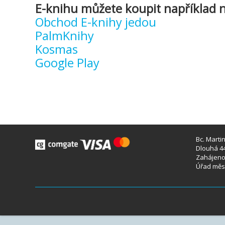
E-knihu můžete koupit například n
Obchod E-knihy jedou
PalmKnihy
Kosmas
Google Play
Bc. Marti
Dlouhá 44
Zahájeno 
Úřad měst