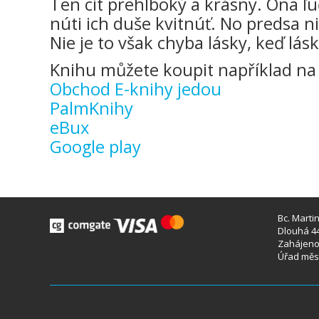
Ten cit prehlboký a krásny. Ona ľ
núti ich duše kvitnúť. No predsa n
Nie je to však chyba lásky, keď lá
Knihu můžete koupit například na 
Obchod E-knihy jedou
PalmKnihy
eBux
Google play
Bc. Marti
Dlouhá 44
Zahájeno 
Úřad měst