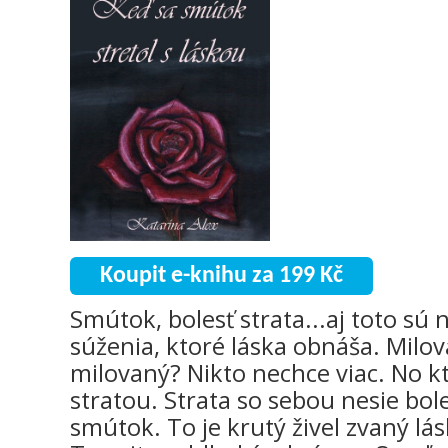
Koupit e-knihu za 199 Kč
Smútok, bolesť strata...aj toto sú
súženia, ktoré láska obnáša. Milova
milovaný? Nikto nechce viac. No kt
stratou. Strata so sebou nesie bol
smútok. To je krutý živel zvaný lás