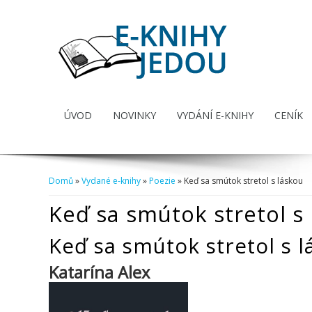
ÚVOD
NOVINKY
VYDÁNÍ E-KNIHY
CENÍK
Domů
»
Vydané e-knihy
»
Poezie
» Keď sa smútok stretol s láskou
Jste zde
Keď sa smútok stretol s
Keď sa smútok stretol s 
Katarína Alex