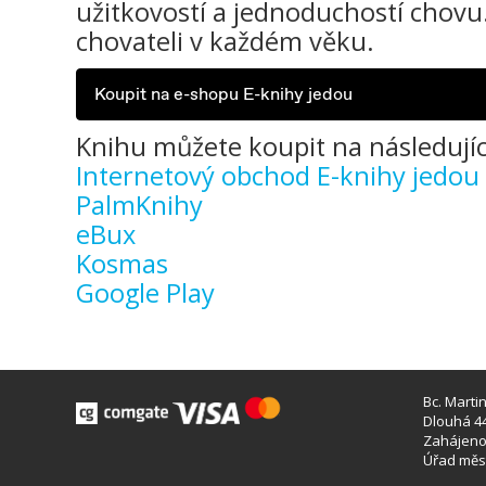
užitkovostí a jednoduchostí chov
chovateli v každém věku.
Koupit na e-shopu E-knihy jedou
Knihu můžete koupit na následujíc
Internetový obchod E-knihy jedou
PalmKnihy
eBux
Kosmas
Google Play
Bc. Marti
Dlouhá 44
Zahájeno 
Úřad měst