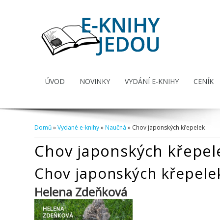
ÚVOD
NOVINKY
VYDÁNÍ E-KNIHY
CENÍK
Domů
»
Vydané e-knihy
»
Naučná
» Chov japonských křepelek
Jste zde
Chov japonských křepel
Chov japonských křepele
Helena Zdeňková