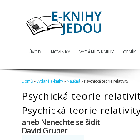
ÚVOD
NOVINKY
VYDÁNÍ E-KNIHY
CENÍK
Domů
»
Vydané e-knihy
»
Naučná
» Psychická teorie relativity
Jste zde
Psychická teorie relativi
Psychická teorie relativit
aneb Nenechte se šidit
David Gruber