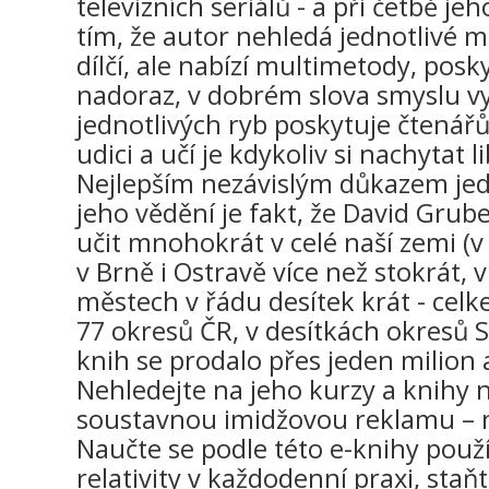
televizních seriálů - a při četbě je
tím, že autor nehledá jednotlivé m
dílčí, ale nabízí multimetody, posky
nadoraz, v dobrém slova smyslu vy
jednotlivých ryb poskytuje čtenářů
udici a učí je kdykoliv si nachytat 
Nejlepším nezávislým důkazem jedi
jeho vědění je fakt, že David Grub
učit mnohokrát v celé naší zemi (v
v Brně i Ostravě více než stokrát, 
městech v řádu desítek krát - celk
77 okresů ČR, v desítkách okresů SR
knih se prodalo přes jeden milion a 
Nehledejte na jeho kurzy a knihy 
soustavnou imidžovou reklamu – nen
Naučte se podle této e-knihy použí
relativity v každodenní praxi, staň