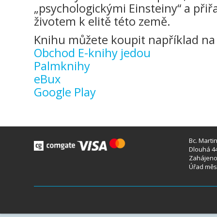
„psychologickými Einsteiny“ a při
životem k elitě této země.
Knihu můžete koupit například na 
Obchod E-knihy jedou
Palmknihy
eBux
Google Play
Bc. Marti
Dlouhá 44
Zahájeno 
Úřad měst