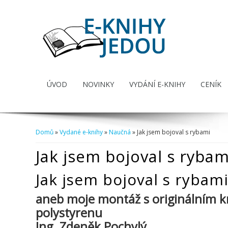
ÚVOD
NOVINKY
VYDÁNÍ E-KNIHY
CENÍK
Domů
»
Vydané e-knihy
»
Naučná
» Jak jsem bojoval s rybami
Jste zde
Jak jsem bojoval s rybam
Jak jsem bojoval s rybam
aneb moje montáž s originálním k
polystyrenu
Ing. Zdeněk Pochylý