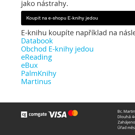
jako nástrahy.
Koupit na e-shopu E-knihy jedou
E-knihu koupíte například na násle
Databook
Obchod E-knihy jedou
eReading
eBux
PalmKnihy
Martinus
Bc. Marti
Dlouhá 44
Zahájeno 
Úřad měst