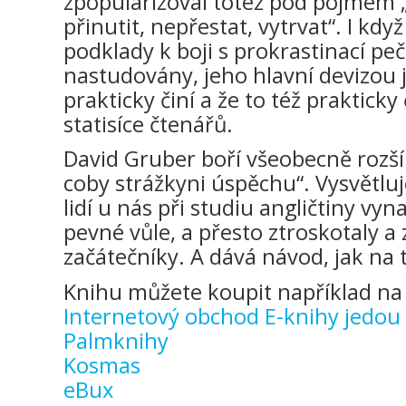
zpopularizoval totéž pod pojmem „
přinutit, nepřestat, vytrvat“. I kdy
podklady k boji s prokrastinací peč
nastudovány, jeho hlavní devizou je
prakticky činí a že to též prakticky 
statisíce čtenářů.
David Gruber boří všeobecně rozší
coby strážkyni úspěchu“. Vysvětluje
lidí u nás při studiu angličtiny vy
pevné vůle, a přesto ztroskotaly a
začátečníky. A dává návod, jak na to
Knihu můžete koupit například na 
Internetový obchod E-knihy jedou
Palmknihy
Kosmas
eBux