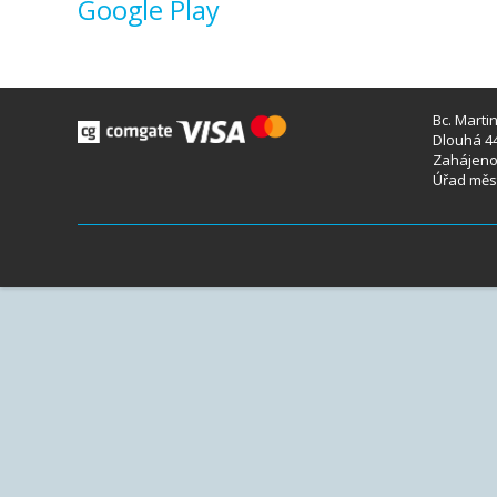
Google Play
Bc. Marti
Dlouhá 44
Zahájeno 
Úřad měst