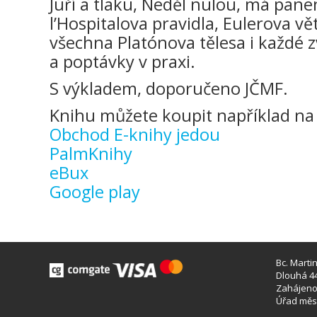
Juří a tlaku, Neděl nulou, má pane
l’Hospitalova pravidla, Eulerova 
všechna Platónova tělesa i každé z
a poptávky v praxi.
S výkladem, doporučeno JČMF.
Knihu můžete koupit například na 
Obchod E-knihy jedou
PalmKnihy
eBux
Google play
Bc. Marti
Dlouhá 44
Zahájeno 
Úřad měst