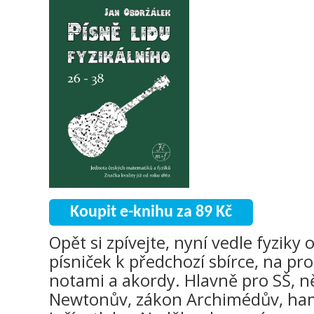
Koupit e-knihu za 89 Kč
Opět si zpívejte, nyní vedle fyziky 
písniček k předchozí sbírce, na p
notami a akordy. Hlavně pro SŠ, n
Newtonův, zákon Archimédův, hami