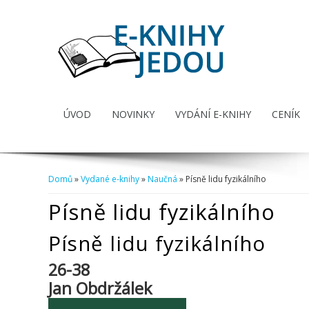
ÚVOD
NOVINKY
VYDÁNÍ E-KNIHY
CENÍK
Domů
»
Vydané e-knihy
»
Naučná
» Písně lidu fyzikálního
Jste zde
Písně lidu fyzikálního
Písně lidu fyzikálního
26-38
Jan Obdržálek